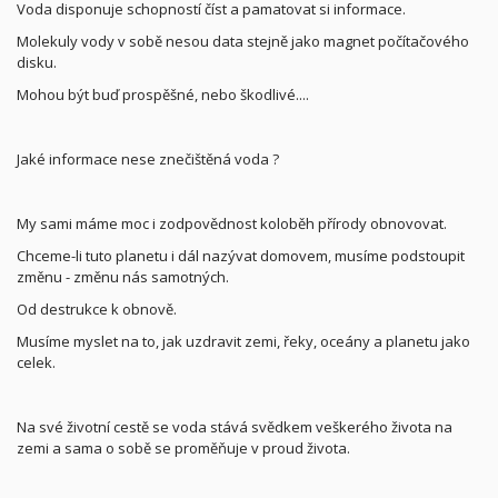
Voda disponuje schopností číst a pamatovat si informace.
Molekuly vody v sobě nesou data stejně jako magnet počítačového
disku.
Mohou být buď prospěšné, nebo škodlivé....
Jaké informace nese znečištěná voda ?
My sami máme moc i zodpovědnost koloběh přírody obnovovat.
Chceme-li tuto planetu i dál nazývat domovem, musíme podstoupit
změnu - změnu nás samotných.
Od destrukce k obnově.
Musíme myslet na to, jak uzdravit zemi, řeky, oceány a planetu jako
celek.
Na své životní cestě se voda stává svědkem veškerého života na
zemi a sama o sobě se proměňuje v proud života.