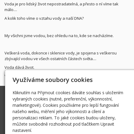
Voda je pro lidský život nepostradatelná, a přesto o ní víme tak
málo....
A kolik toho víme o vztahu vody a naší DNA?
My všichni jsme vodou, bez ohledu na to, kde se nacházíme.
Veškerá voda, dokonce i sklenice vody, je spojena s veškerou
zbývající vodou ve všech ostatních částech světa....
Voda dává život.
Voda je život.
Využíváme soubory cookies
Kliknutím na Přijmout cookies dáváte souhlas s uložením
Lucie Vejražková
vybraných cookies (nutné, preferenční, výkonnostní,
Lucyus@centrum.cz
marketingové). Cookies používáme pro lepší fungování
našeho webu, měření jeho výkonnosti a cílení a
723020216
personalizaci reklam. To jaké cookies budou uloženy,
Facebook
můžete svobodně rozhodnout pod tlačítkem Upravit
Instagram
nastavení.
Twitter