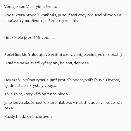
Voda je součástí rytmu života.
Voda, která proudí uvnitř nás, je součástí vody proudící přírodou a
součástí rytmu života, jímž zní celý vesmír.
Lidské tělo je ze 70% voda....
Počet lidí, kteří hledají své vnitřní uzdravení, je velmi, velmi obsáhlý.
Ocitáme se ve světě vyčerpání, bolesti, deprese.....
Dokážeš-li vnímat rytmus, jímž proudí voda vytvářející tvou bytost,
sjednotíš se s krystaly vody....
To je život, který většina z nás hledá.
Je to léčivá zkušenost, o které hluboko v našich duších víme, že nás
čeká....
Každý hledá své uzdravení.